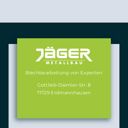
Blechbearbeitung von Experten
Gottlieb-Daimler-Str. 8
71729 Erdmannhausen